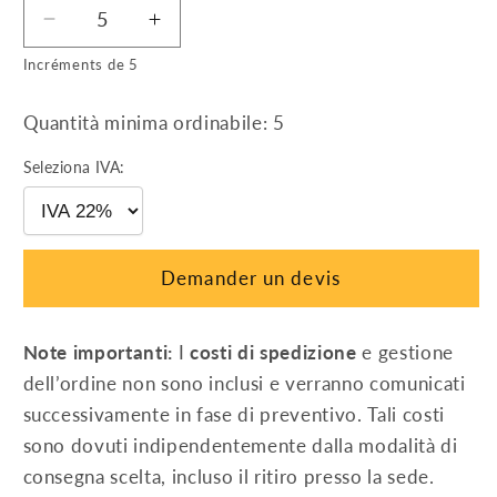
Réduire
Augmenter
la
la
Incréments de 5
quantité
quantité
de
de
Quantità minima ordinabile: 5
Profilo
Profilo
base
base
Seleziona IVA:
BP
BP
universale
universale
da
da
3,35
3,35
Demander un devis
m
m
Note importanti:
I
costi di spedizione
e gestione
dell’ordine non sono inclusi e verranno comunicati
successivamente in fase di preventivo. Tali costi
sono dovuti indipendentemente dalla modalità di
consegna scelta, incluso il ritiro presso la sede.