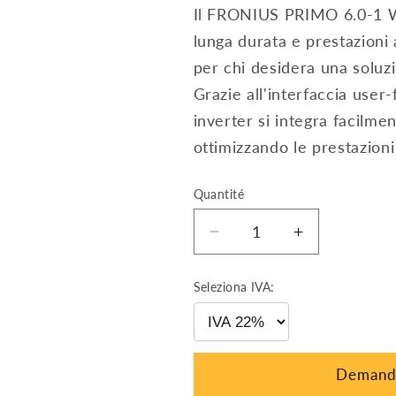
Il FRONIUS PRIMO 6.0-1 W
lunga durata e prestazioni 
per chi desidera una soluzi
Grazie all'interfaccia user
inverter si integra facilme
ottimizzando le prestazioni 
Quantité
Réduire
Augmenter
la
la
quantité
quantité
Seleziona IVA:
de
de
INVERTER
INVERTER
6
6
KW
KW
Demande
FRONIUS
FRONIUS