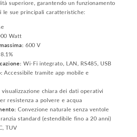
lità superiore, garantendo un funzionamento
 le sue principali caratteristiche:
se
000 Watt
 massima:
600 V
8.1%
icazione:
Wi-Fi integrato, LAN, RS485, USB
:
Accessibile tramite app mobile e
isualizzazione chiara dei dati operativi
er resistenza a polvere e acqua
mento:
Convezione naturale senza ventole
ranzia standard (estendibile fino a 20 anni)
C, TUV