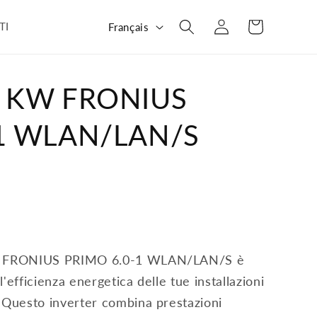
L
Panier
Connexion
TI
Français
a
n
g
6 KW FRONIUS
u
-1 WLAN/LAN/S
e
ase FRONIUS PRIMO 6.0-1 WLAN/LAN/S è
'efficienza energetica delle tue installazioni
. Questo inverter combina prestazioni