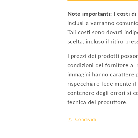
PRIMO
PRIMO
6.0-
6.0-
Note importanti:
I
costi di
1
1
inclusi e verranno comunic
WLAN/LAN/S
WLAN/LAN/
Tali costi sono dovuti ind
scelta, incluso il ritiro pre
I prezzi dei prodotti posson
condizioni del fornitore al
immagini hanno carattere 
rispecchiare fedelmente il 
contenere degli errori si c
tecnica del produttore.
Condividi