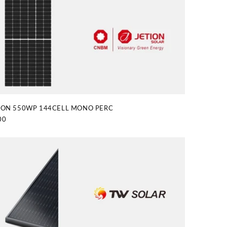
ION 550WP 144CELL MONO PERC
00
tuel