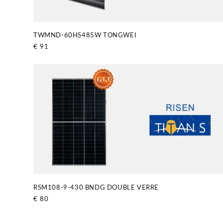
TWMND-60HS485W TONGWEI
Prix
€ 91
habituel
RSM108-9-430 BNDG DOUBLE VERRE
Prix
€ 80
habituel