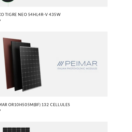
KO TIGRE NEO 54HL4R-V 435W
7
tuel
MAR OR10H505M(BF) 132 CELLULES
7
tuel