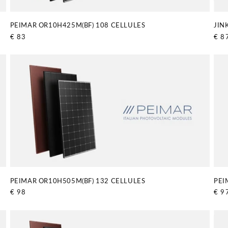
PEIMAR OR10H425M(BF) 108 CELLULES
JIN
Prix
€ 83
Prix
€ 8
habituel
habi
PEIMAR OR10H505M(BF) 132 CELLULES
PEI
Prix
€ 98
Prix
€ 9
habituel
habi