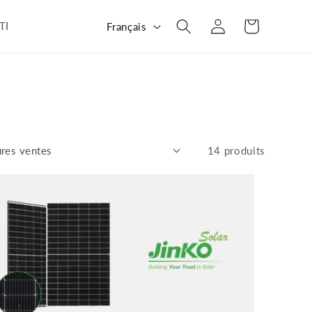
L
Panier
Connexion
TI
Français
a
n
g
u
e
14 produits