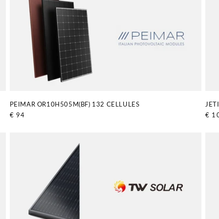
PEIMAR OR10H505M(BF) 132 CELLULES
JET
Prix
€ 94
Prix
€ 1
habituel
habi