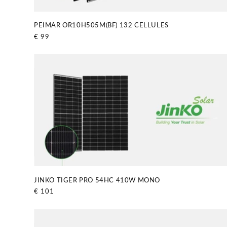
PEIMAR OR10H505M(BF) 132 CELLULES
Prix
€ 99
habituel
JINKO TIGER PRO 54HC 410W MONO
Prix
€ 101
habituel