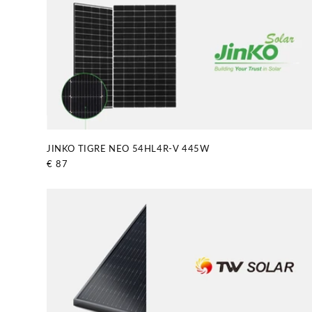
JINKO TIGRE NEO 54HL4R-V 445W
Prix
€ 87
habituel