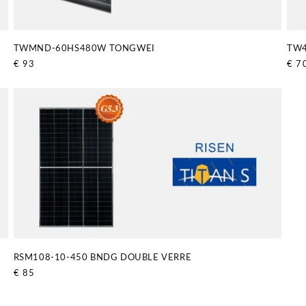
TWMND-60HS480W TONGWEI
TW4
Prix
€ 93
Prix
€ 7
habituel
habi
RSM108-10-450 BNDG DOUBLE VERRE
Prix
€ 85
habituel