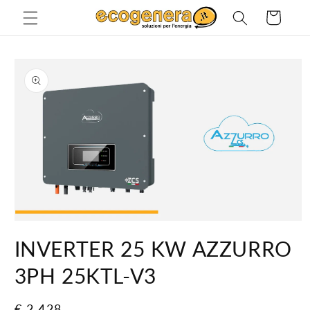
Skip to
Cart
content
Skip to
product
information
Open
media
INVERTER 25 KW AZZURRO
1
in
modal
3PH 25KTL-V3
Regular
€ 2.428