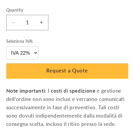
Quantity
Decrease
Increase
quantity
quantity
for
for
Seleziona IVA:
INVERTER
INVERTER
25
25
KW
KW
AZZURRO
AZZURRO
Request a Quote
3PH
3PH
25KTL-
25KTL-
V3
V3
Note importanti:
I
costi di spedizione
e gestione
dell’ordine non sono inclusi e verranno comunicati
successivamente in fase di preventivo. Tali costi
sono dovuti indipendentemente dalla modalità di
consegna scelta, incluso il ritiro presso la sede.