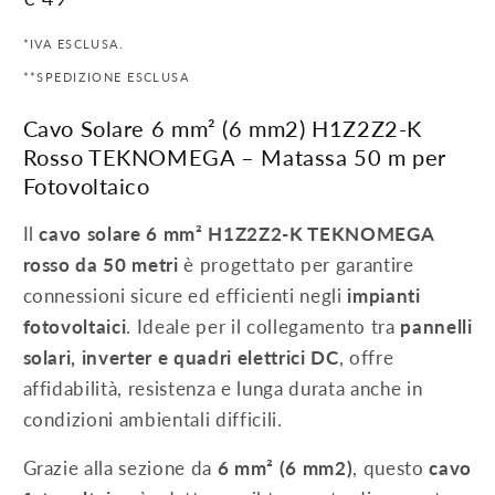
di
*IVA ESCLUSA.
listino
**SPEDIZIONE ESCLUSA
Cavo Solare 6 mm² (6 mm2) H1Z2Z2-K
Rosso TEKNOMEGA – Matassa 50 m per
Fotovoltaico
Il
cavo solare 6 mm² H1Z2Z2-K TEKNOMEGA
rosso da 50 metri
è progettato per garantire
connessioni sicure ed efficienti negli
impianti
fotovoltaici
. Ideale per il collegamento tra
pannelli
solari, inverter e quadri elettrici DC
, offre
affidabilità, resistenza e lunga durata anche in
condizioni ambientali difficili.
Grazie alla sezione da
6 mm² (6 mm2)
, questo
cavo