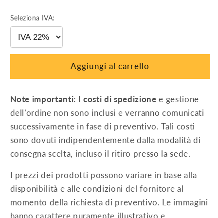
quantità
quantità
per
per
Seleziona IVA:
CAVO
CAVO
SOLARE
SOLARE
6
6
mm²
mm²
Aggiungi al carrello
ROSSO
ROSSO
MATASSA
MATASSA
50
50
Note importanti:
I
costi di spedizione
e gestione
metri
metri
dell’ordine non sono inclusi e verranno comunicati
successivamente in fase di preventivo. Tali costi
sono dovuti indipendentemente dalla modalità di
consegna scelta, incluso il ritiro presso la sede.
I prezzi dei prodotti possono variare in base alla
disponibilità e alle condizioni del fornitore al
momento della richiesta di preventivo. Le immagini
hanno carattere puramente illustrativo e