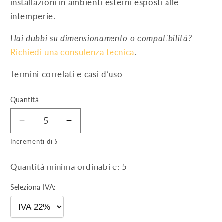
installazioni in ambienti esterni esposti alle
intemperie.
Hai dubbi su dimensionamento o compatibilità?
Richiedi una consulenza tecnica
.
Termini correlati e casi d’uso
Quantità
Diminuisci
Aumenta
quantità
quantità
Incrementi di 5
per
per
Supporto
Supporto
Quantità minima ordinabile: 5
triangolare
triangolare
inclinato
inclinato
Seleziona IVA:
10°
10°
-
-
60
60