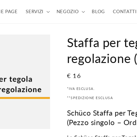
E PAGE
SERVIZI
NEGOZIO
BLOG
CONTATTI
Staffa per te
regolazione 
Prezzo
€ 16
di
*IVA ESCLUSA.
listino
**SPEDIZIONE ESCLUSA
Schüco Staffa per Te
(Pezzo singolo – Or