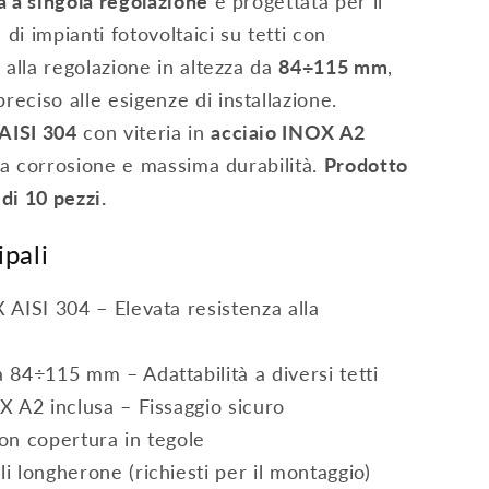
a a singola regolazione
è progettata per il
 di impianti fotovoltaici su tetti con
 alla regolazione in altezza da
84÷115 mm
,
eciso alle esigenze di installazione.
AISI 304
con viteria in
acciaio INOX A2
lla corrosione e massima durabilità.
Prodotto
di 10 pezzi.
ipali
X AISI 304 – Elevata resistenza alla
a 84÷115 mm – Adattabilità a diversi tetti
OX A2 inclusa – Fissaggio sicuro
con copertura in tegole
i longherone (richiesti per il montaggio)