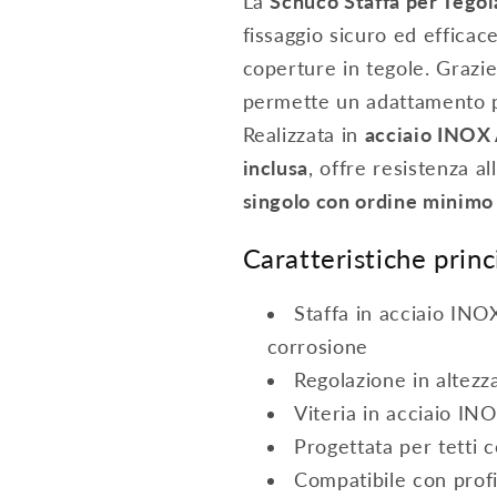
La
Schüco Staffa per Tegol
fissaggio sicuro ed efficace
coperture in tegole. Grazie
permette un adattamento pr
Realizzata in
acciaio INOX 
inclusa
, offre resistenza a
singolo con ordine minimo 
Caratteristiche princ
Staffa in acciaio INO
corrosione
Regolazione in altezz
Viteria in acciaio IN
Progettata per tetti 
Compatibile con profil