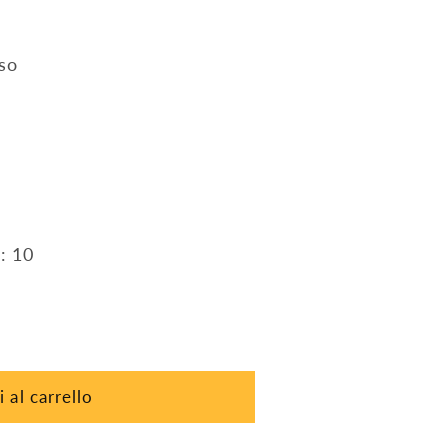
uso
: 10
 al carrello