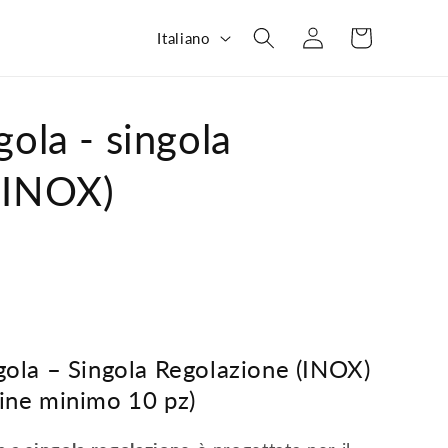
L
Carrello
Accedi
Italiano
i
n
g
gola - singola
u
(INOX)
a
gola – Singola Regolazione (INOX)
dine minimo 10 pz)