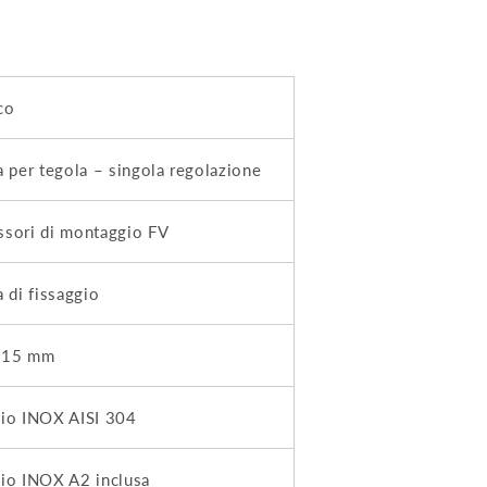
co
a per tegola – singola regolazione
ssori di montaggio FV
a di fissaggio
115 mm
aio INOX AISI 304
aio INOX A2 inclusa