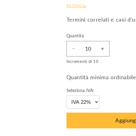
tecnica
.
Termini correlati e casi d’
Quantità
Diminuisci
Aumenta
quantità
quantità
Incrementi di 10
per
per
Staffa
Staffa
Quantità minima ordinabile
per
per
tegola
tegola
Seleziona IVA:
-
-
singola
singola
regolazione
regolazione
(INOX)
(INOX)
Aggiungi