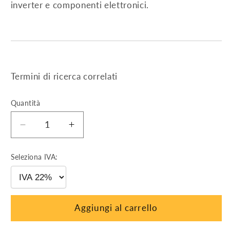
inverter e componenti elettronici.
Termini di ricerca correlati
Quantità
Diminuisci
Aumenta
quantità
quantità
per
per
Seleziona IVA:
QUADRO
QUADRO
DI
DI
CAMPO
CAMPO
DC
DC
Aggiungi al carrello
–
–
1
1