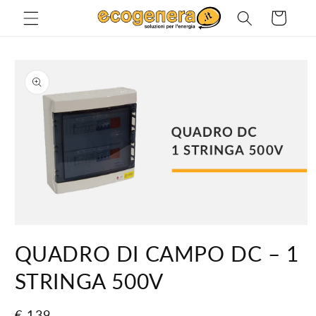
Vai
direttamente
Carrello
ai contenuti
Passa alle
informazioni
sul prodotto
Apri
contenuti
QUADRO DI CAMPO DC – 1
multimediali
1
in
STRINGA 500V
finestra
modale
Prezzo
€ 139