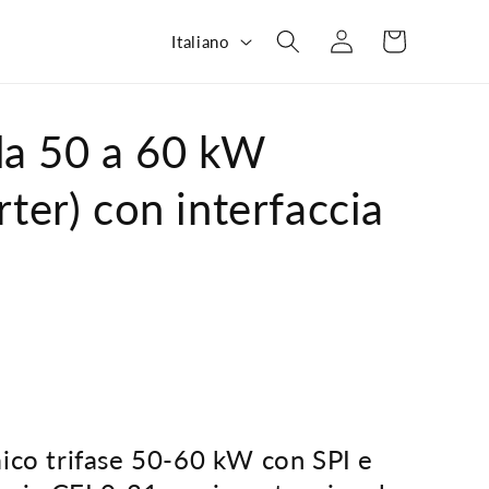
L
Carrello
Accedi
Italiano
i
n
g
a 50 a 60 kW
u
rter) con interfaccia
a
ico trifase 50-60 kW con SPI e