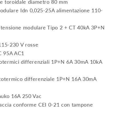
nte toroidale diametro 80 mm
 modulare Idn 0,025-25A alimentazione 110-
ratensione modulare Tipo 2 + CT 40kA 3P+N
115-230 V rosse
AC 95A AC1
totermici differenziali 1P+N 6A 30mA 10kA
totermico differenziale 1P+N 16A 30mA
huko 16A 250 Vac
erfaccia conforme CEI 0-21 con tampone