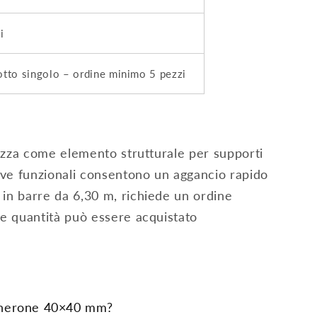
i
tto singolo – ordine minimo 5 pezzi
ilizza come elemento strutturale per supporti
cave funzionali consentono un aggancio rapido
 in barre da 6,30 m, richiede un ordine
le quantità può essere acquistato
ongherone 40×40 mm?