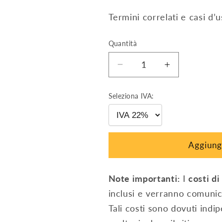
Termini correlati e casi d’
Quantità
Diminuisci
Aumenta
quantità
quantità
per
per
Seleziona IVA:
Profilo
Profilo
longherone
longherone
40X40
40X40
mm
mm
Aggiungi
-
-
6,30
6,30
m
m
Note importanti:
I
costi di
inclusi e verranno comunic
Tali costi sono dovuti ind