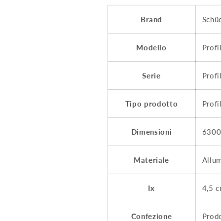
Brand
Schü
Modello
Prof
Serie
Profi
Tipo prodotto
Profi
Dimensioni
6300
Materiale
Allu
Ix
4,5 c
Confezione
Prodo