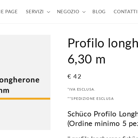
E PAGE
SERVIZI
NEGOZIO
BLOG
CONTATTI
Profilo lon
6,30 m
Prezzo
€ 42
di
*IVA ESCLUSA.
listino
**SPEDIZIONE ESCLUSA
Schüco Profilo Lon
(Ordine minimo 5 pez