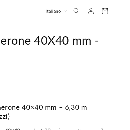
L
Carrello
Accedi
Italiano
i
n
g
gherone 40X40 mm -
u
a
gherone 40×40 mm – 6,30 m
zi)