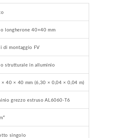
co
ilo longherone 40×40 mm
li di montaggio FV
lo strutturale in alluminio
 × 40 × 40 mm (6,30 × 0,04 × 0,04 m)
minio grezzo estruso AL6060-T6
m⁴
tto singolo