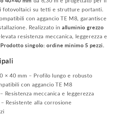
üco 40×40 mm
da 6,30 m è progettato per il
fotovoltaici su tetti e strutture portanti.
compatibili con aggancio TE M8, garantisce
nstallazione. Realizzato in
alluminio grezzo
 elevata resistenza meccanica, leggerezza e
.
Prodotto singolo: ordine minimo 5 pezzi.
ipali
0 × 40 mm – Profilo lungo e robusto
mpatibili con aggancio TE M8
– Resistenza meccanica e leggerezza
– Resistente alla corrosione
zi