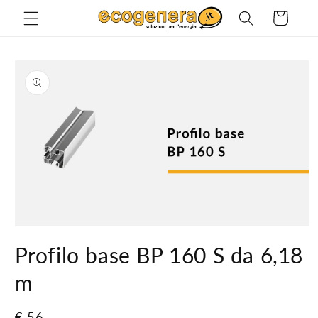
Vai
direttamente
Carrello
ai contenuti
Passa alle
informazioni
sul prodotto
Apri
contenuti
Profilo base BP 160 S da 6,18
multimediali
1
in
m
finestra
modale
Prezzo
€ 56