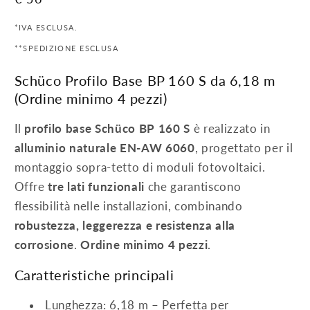
di
*IVA ESCLUSA.
listino
**SPEDIZIONE ESCLUSA
Schüco Profilo Base BP 160 S da 6,18 m
(Ordine minimo 4 pezzi)
Il
profilo base Schüco BP 160 S
è realizzato in
alluminio naturale EN-AW 6060
, progettato per il
montaggio sopra-tetto di moduli fotovoltaici.
Offre
tre lati funzionali
che garantiscono
flessibilità nelle installazioni, combinando
robustezza, leggerezza e resistenza alla
corrosione
.
Ordine minimo 4 pezzi
.
Caratteristiche principali
Lunghezza: 6,18 m – Perfetta per