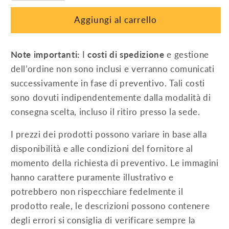
6,18
6,18
Aggiungi al carrello
m
m
Note importanti:
I
costi di spedizione
e gestione
dell’ordine non sono inclusi e verranno comunicati
successivamente in fase di preventivo. Tali costi
sono dovuti indipendentemente dalla modalità di
consegna scelta, incluso il ritiro presso la sede.
I prezzi dei prodotti possono variare in base alla
disponibilità e alle condizioni del fornitore al
momento della richiesta di preventivo. Le immagini
hanno carattere puramente illustrativo e
potrebbero non rispecchiare fedelmente il
prodotto reale, le descrizioni possono contenere
degli errori si consiglia di verificare sempre la