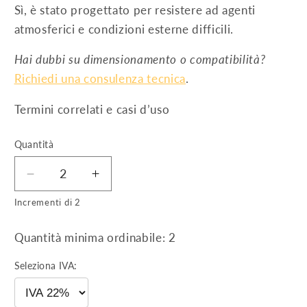
Sì, è stato progettato per resistere ad agenti
atmosferici e condizioni esterne difficili.
Hai dubbi su dimensionamento o compatibilità?
Richiedi una consulenza tecnica
.
Termini correlati e casi d’uso
Quantità
Diminuisci
Aumenta
quantità
quantità
Incrementi di 2
per
per
Profilo
Profilo
Quantità minima ordinabile: 2
base
base
BP
BP
Seleziona IVA:
160
160
S
S
da
da