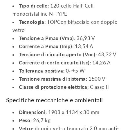
Tipo di celle:
120 celle Half-Cell
monocristalline N-TYPE
Tecnologia:
TOPCon bifacciale con doppio
vetro
Tensione a Pmax (Vmp):
36,93 V
Corrente a Pmax (Imp):
13,54 A
Tensione di circuito aperto (Voc):
43,32 V
Corrente di corto circuito (Isc):
14,26 A
Tolleranza positiva:
0~+5 W
Tensione massima di sistema:
1500 V
Classe di protezione elettrica:
Classe II
Specifiche meccaniche e ambientali
Dimensioni:
1903 x 1134 x 30 mm
Peso:
26,7 kg
Vetro:
doppio vetro temprato 2.0 mm anti-