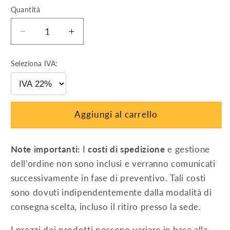
Quantità
Diminuisci
Aumenta
quantità
quantità
per
per
Seleziona IVA:
PEIMAR
PEIMAR
OR10H500MNDB
OR10H500MNDB
(BF)
(BF)
Aggiungi al carrello
Note importanti:
I
costi di spedizione
e gestione
dell’ordine non sono inclusi e verranno comunicati
successivamente in fase di preventivo. Tali costi
sono dovuti indipendentemente dalla modalità di
consegna scelta, incluso il ritiro presso la sede.
I prezzi dei prodotti possono variare in base alla