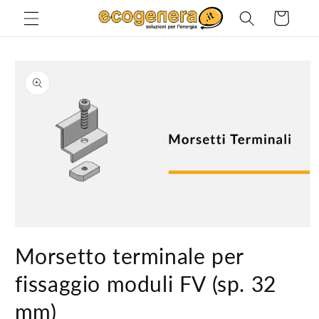
Vai
direttamente
Carrello
ai contenuti
Passa alle
informazioni
sul prodotto
Apri
contenuti
Morsetto terminale per
multimediali
1
in
fissaggio moduli FV (sp. 32
finestra
modale
mm)