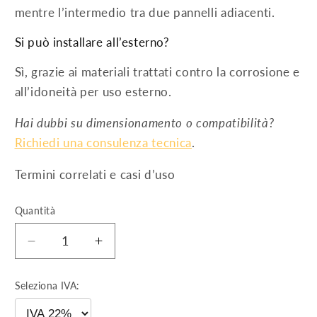
mentre l’intermedio tra due pannelli adiacenti.
Si può installare all’esterno?
Sì, grazie ai materiali trattati contro la corrosione e
all’idoneità per uso esterno.
Hai dubbi su dimensionamento o compatibilità?
Richiedi una consulenza tecnica
.
Termini correlati e casi d’uso
Quantità
Diminuisci
Aumenta
quantità
quantità
per
per
Seleziona IVA:
Morsetto
Morsetto
terminale
terminale