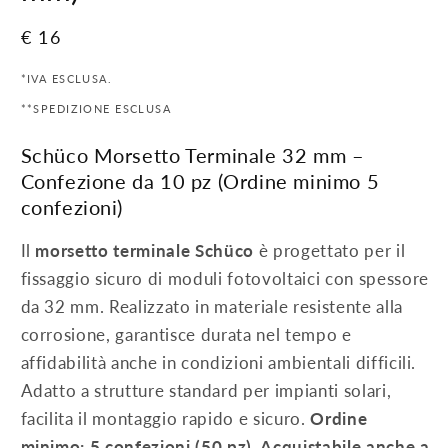
Prezzo
€ 16
di
*IVA ESCLUSA.
listino
**SPEDIZIONE ESCLUSA
Schüco Morsetto Terminale 32 mm –
Confezione da 10 pz (Ordine minimo 5
confezioni)
Il
morsetto terminale Schüco
è progettato per il
fissaggio sicuro di moduli fotovoltaici con spessore
da 32 mm. Realizzato in materiale resistente alla
corrosione, garantisce durata nel tempo e
affidabilità anche in condizioni ambientali difficili.
Adatto a strutture standard per impianti solari,
facilita il montaggio rapido e sicuro.
Ordine
minimo: 5 confezioni (50 pz). Acquistabile anche a