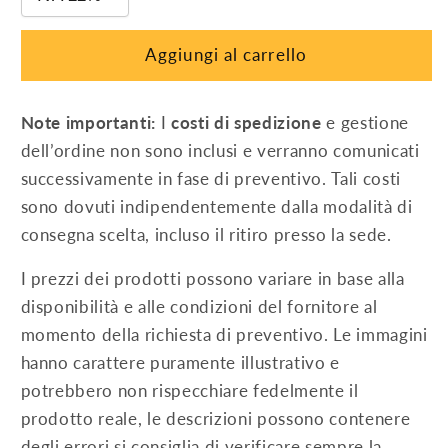
per
per
fissaggio
fissaggio
Aggiungi al carrello
moduli
moduli
FV
FV
(sp.
(sp.
Note importanti:
I
costi di spedizione
e gestione
32
32
dell’ordine non sono inclusi e verranno comunicati
mm)
mm)
successivamente in fase di preventivo. Tali costi
sono dovuti indipendentemente dalla modalità di
consegna scelta, incluso il ritiro presso la sede.
I prezzi dei prodotti possono variare in base alla
disponibilità e alle condizioni del fornitore al
momento della richiesta di preventivo. Le immagini
hanno carattere puramente illustrativo e
potrebbero non rispecchiare fedelmente il
prodotto reale, le descrizioni possono contenere
degli errori si consiglia di verificare sempre la