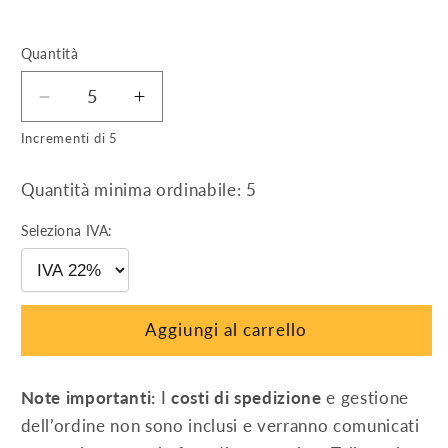
Quantità
Diminuisci
Aumenta
quantità
quantità
Incrementi di 5
per
per
Morsetto
Morsetto
Quantità minima ordinabile: 5
centrale
centrale
nero
nero
Seleziona IVA:
per
per
fissaggio
fissaggio
moduli
moduli
FV
FV
Aggiungi al carrello
(sp.
(sp.
30
30
÷
÷
Note importanti:
I
costi di spedizione
e gestione
32
32
dell’ordine non sono inclusi e verranno comunicati
mm)
mm)