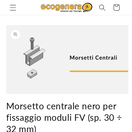
Vai
direttamente
Carrello
ai contenuti
Passa alle
informazioni
sul prodotto
Apri
contenuti
Morsetto centrale nero per
multimediali
1
in
fissaggio moduli FV (sp. 30 ÷
finestra
modale
32 mm)