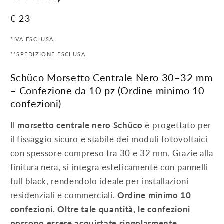
Prezzo
€ 23
di
*IVA ESCLUSA.
listino
**SPEDIZIONE ESCLUSA
Schüco Morsetto Centrale Nero 30–32 mm
– Confezione da 10 pz (Ordine minimo 10
confezioni)
Il
morsetto centrale nero Schüco
è progettato per
il fissaggio sicuro e stabile dei moduli fotovoltaici
con spessore compreso tra 30 e 32 mm. Grazie alla
finitura nera, si integra esteticamente con pannelli
full black, rendendolo ideale per installazioni
residenziali e commerciali.
Ordine minimo 10
confezioni. Oltre tale quantità, le confezioni
possono essere acquistate singolarmente.