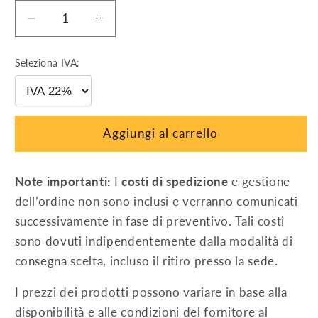
Diminuisci
Aumenta
quantità
quantità
per
per
Seleziona IVA:
Huawei
Huawei
SUN2000-
SUN2000-
330KTL-
330KTL-
H1
H1
Aggiungi al carrello
Note importanti:
I
costi di spedizione
e gestione
dell’ordine non sono inclusi e verranno comunicati
successivamente in fase di preventivo. Tali costi
sono dovuti indipendentemente dalla modalità di
consegna scelta, incluso il ritiro presso la sede.
I prezzi dei prodotti possono variare in base alla
disponibilità e alle condizioni del fornitore al