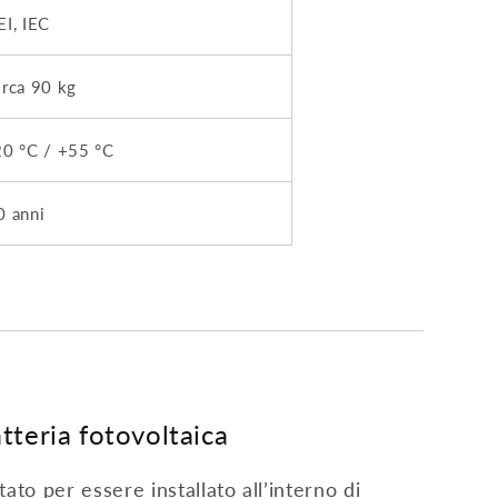
EI, IEC
irca 90 kg
20 °C / +55 °C
0 anni
atteria fotovoltaica
ato per essere installato all’interno di