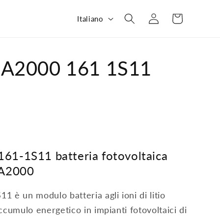
L
Carrello
Accedi
Italiano
i
n
g
A2000 161 1S11
u
a
1-1S11 batteria fotovoltaica
NA2000
è un modulo batteria agli ioni di litio
ccumulo energetico in impianti fotovoltaici di