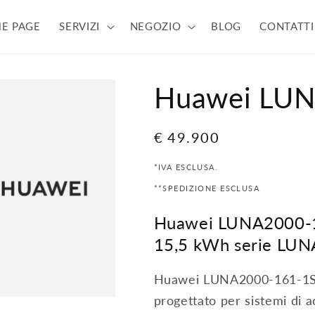
E PAGE
SERVIZI
NEGOZIO
BLOG
CONTATTI
Huawei LUN
Prezzo
€ 49.900
di
*IVA ESCLUSA.
listino
**SPEDIZIONE ESCLUSA
Huawei LUNA2000-16
15,5 kWh serie LU
Huawei LUNA2000-161-1S11 
progettato per sistemi di a