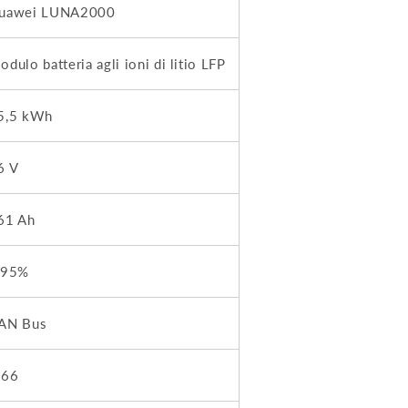
uawei LUNA2000
odulo batteria agli ioni di litio LFP
5,5 kWh
6 V
61 Ah
 95%
AN Bus
P66