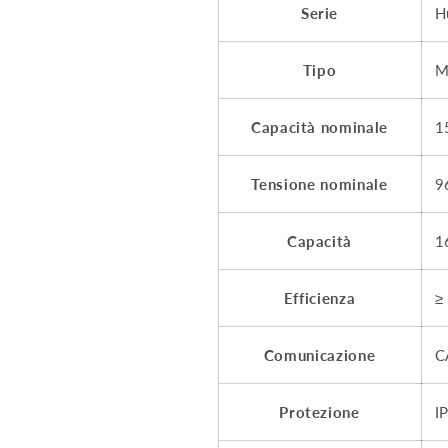
Serie
H
Tipo
M
Capacità nominale
1
Tensione nominale
9
Capacità
1
Efficienza
≥
Comunicazione
C
Protezione
I