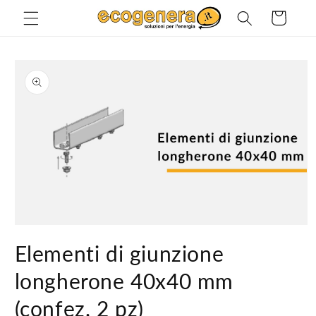
Vai
direttamente
Carrello
ai contenuti
Passa alle
informazioni
sul prodotto
Apri
contenuti
Elementi di giunzione
multimediali
1
in
longherone 40x40 mm
finestra
modale
(confez. 2 pz)