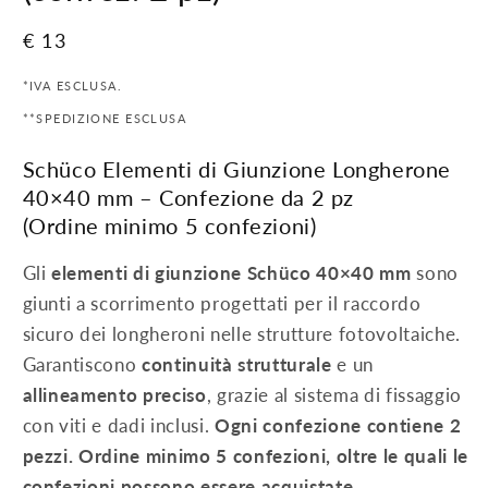
Prezzo
€ 13
di
*IVA ESCLUSA.
listino
**SPEDIZIONE ESCLUSA
Schüco Elementi di Giunzione Longherone
40×40 mm – Confezione da 2 pz
(Ordine minimo 5 confezioni)
Gli
elementi di giunzione Schüco 40×40 mm
sono
giunti a scorrimento progettati per il raccordo
sicuro dei longheroni nelle strutture fotovoltaiche.
Garantiscono
continuità strutturale
e un
allineamento preciso
, grazie al sistema di fissaggio
con viti e dadi inclusi.
Ogni confezione contiene 2
pezzi. Ordine minimo 5 confezioni, oltre le quali le
confezioni possono essere acquistate