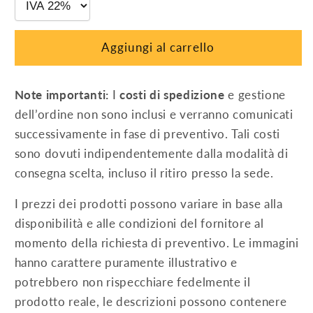
40x40
40x40
mm
mm
(confez.
(confez.
Aggiungi al carrello
2
2
pz)
pz)
Note importanti:
I
costi di spedizione
e gestione
dell’ordine non sono inclusi e verranno comunicati
successivamente in fase di preventivo. Tali costi
sono dovuti indipendentemente dalla modalità di
consegna scelta, incluso il ritiro presso la sede.
I prezzi dei prodotti possono variare in base alla
disponibilità e alle condizioni del fornitore al
momento della richiesta di preventivo. Le immagini
hanno carattere puramente illustrativo e
potrebbero non rispecchiare fedelmente il
prodotto reale, le descrizioni possono contenere