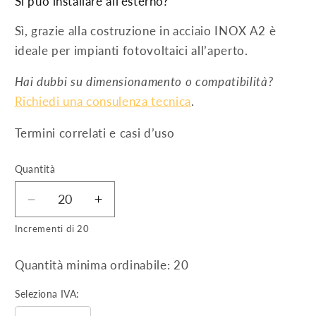
Si può installare all’esterno?
Sì, grazie alla costruzione in acciaio INOX A2 è
ideale per impianti fotovoltaici all’aperto.
Hai dubbi su dimensionamento o compatibilità?
Richiedi una consulenza tecnica
.
Termini correlati e casi d’uso
Quantità
Diminuisci
Aumenta
quantità
quantità
Incrementi di 20
per
per
Elementi
Elementi
Quantità minima ordinabile: 20
di
di
giunzione
giunzione
Seleziona IVA:
longherone
longherone