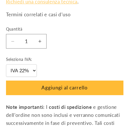
Richiedi una consulenza tecnica
.
Termini correlati e casi d’uso
Quantità
Diminuisci
Aumenta
quantità
quantità
per
per
Seleziona IVA:
Contropiastre
Contropiastre
(confez.
(confez.
500
500
pz)
pz)
Aggiungi al carrello
Note importanti:
I
costi di spedizione
e gestione
dell’ordine non sono inclusi e verranno comunicati
successivamente in fase di preventivo. Tali costi