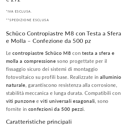
di
*IVA ESCLUSA.
listino
**SPEDIZIONE ESCLUSA
Schüco Contropiastre M8 con Testa a Sfera
e Molla – Confezione da 500 pz
Le
contropiastre Schüco M8
con
testa a sfera e
molla a compressione
sono progettate per il
fissaggio sicuro dei sistemi di montaggio
fotovoltaico su profili base. Realizzate in
alluminio
naturale
, garantiscono resistenza alla corrosione,
stabilità meccanica e lunga durata. Compatibili con
viti punzone
e
viti universali esagonali
, sono
fornite in
confezioni da 500 pezzi
.
Caratteristiche principali