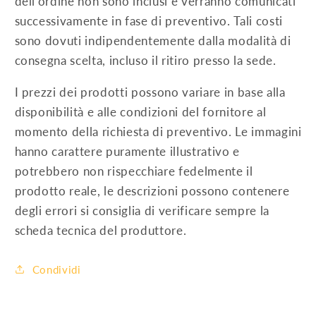
dell’ordine non sono inclusi e verranno comunicati
50kW
50kW
(tot.
(tot.
successivamente in fase di preventivo. Tali costi
100kW)
100kW)
sono dovuti indipendentemente dalla modalità di
con
con
consegna scelta, incluso il ritiro presso la sede.
interfaccia
interfaccia
CEI
CEI
I prezzi dei prodotti possono variare in base alla
0-
0-
disponibilità e alle condizioni del fornitore al
21
21
momento della richiesta di preventivo. Le immagini
hanno carattere puramente illustrativo e
potrebbero non rispecchiare fedelmente il
prodotto reale, le descrizioni possono contenere
degli errori si consiglia di verificare sempre la
scheda tecnica del produttore.
Condividi