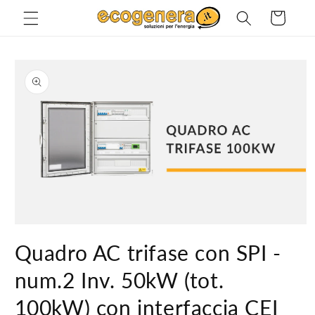
Vai
direttamente
Carrello
ai contenuti
Passa alle
informazioni
sul prodotto
Apri
contenuti
Quadro AC trifase con SPI -
multimediali
1
in
num.2 Inv. 50kW (tot.
finestra
modale
100kW) con interfaccia CEI