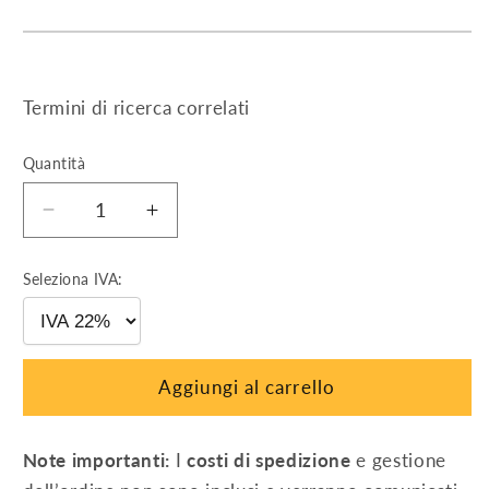
Termini di ricerca correlati
Quantità
Diminuisci
Aumenta
quantità
quantità
per
per
Seleziona IVA:
Quadro
Quadro
AC
AC
trifase
trifase
con
con
Aggiungi al carrello
SPI
SPI
-
-
num.2
num.2
Note importanti:
I
costi di spedizione
e gestione
Inv.
Inv.