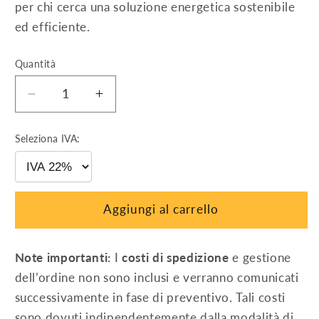
per chi cerca una soluzione energetica sostenibile
ed efficiente.
Quantità
Diminuisci
Aumenta
quantità
quantità
per
per
Seleziona IVA:
INVERTER
INVERTER
6
6
KW
KW
AZZURRO
AZZURRO
Aggiungi al carrello
1PH
1PH
HYD6000
HYD6000
ZSS
ZSS
Note importanti:
I
costi di spedizione
e gestione
HP
HP
dell’ordine non sono inclusi e verranno comunicati
successivamente in fase di preventivo. Tali costi
sono dovuti indipendentemente dalla modalità di