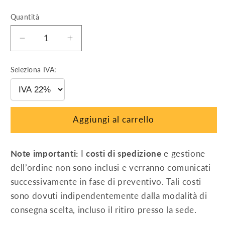
Quantità
Diminuisci
Aumenta
quantità
quantità
per
per
Seleziona IVA:
INVERTER
INVERTER
4.6
4.6
KW
KW
AZZURRO
AZZURRO
Aggiungi al carrello
1PH
1PH
4600TLM-
4600TLM-
V3
V3
Note importanti:
I
costi di spedizione
e gestione
dell’ordine non sono inclusi e verranno comunicati
successivamente in fase di preventivo. Tali costi
sono dovuti indipendentemente dalla modalità di
consegna scelta, incluso il ritiro presso la sede.