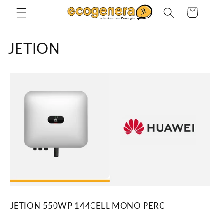
Vai
direttamente
Carrello
ai contenuti
JETION
JETION 550WP 144CELL MONO PERC