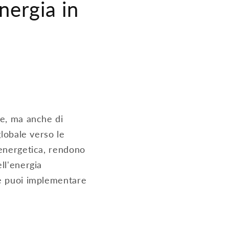
nergia in
te, ma anche di
globale verso le
 energetica, rendono
ll'energia
he puoi implementare