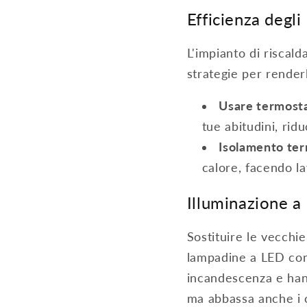
Efficienza degli
L'impianto di riscal
strategie per renderl
Usare termost
tue abitudini, rid
Isolamento te
calore, facendo l
Illuminazione a
Sostituire le vecchi
lampadine a LED con
incandescenza e han
ma abbassa anche i 