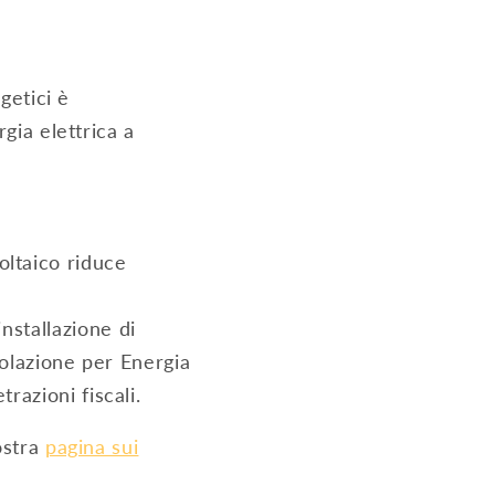
getici è
gia elettrica a
voltaico riduce
installazione di
golazione per Energia
razioni fiscali.
ostra
pagina sui