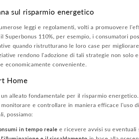
ana sul risparmio energetico
 numerose leggi e regolamenti, volti a promuovere l'ef
n il Superbonus 110%, per esempio, i consumatori po
ative quando ristrutturano le loro case per migliorare 
iziative rendono l'adozione di tali strategie non solo
he economicamente conveniente.
art Home
 un alleato fondamentale per il risparmio energetico. 
onitorare e controllare in maniera efficace l'uso di
li, possiamo:
onsumi in tempo reale
e ricevere avvisi su eventuali 
'illuminazione e il riscaldamento
in base alla presen