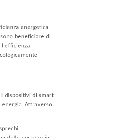
ficienza energetica
ssono beneficiare di
l'efficienza
 ecologicamente
I dispositivi di smart
 energia. Attraverso
sprechi.
za delle persone in